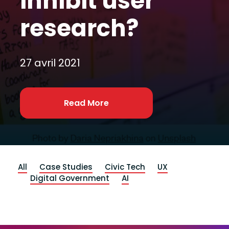
inhibit user
research?
27 avril 2021
Read More
All
Case Studies
Civic Tech
UX
Digital Government
AI