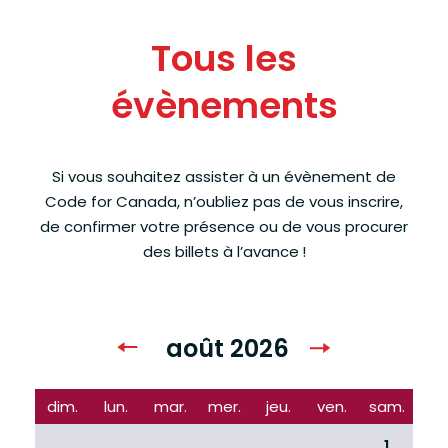
Tous les
évènements
Si vous souhaitez assister à un évènement de
Code for Canada, n’oubliez pas de vous inscrire,
de confirmer votre présence ou de vous procurer
des billets à l’avance !
août 2026
dim.
lun.
mar.
mer.
jeu.
ven.
sam.
26
27
28
29
30
31
1