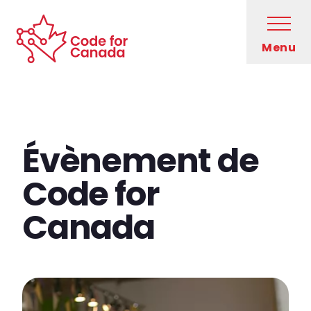
Skip to main content
Open
Menu
Code for Canada Home
Qui nous sommes
Évènement de
À propos de nous
Code for
Impliquez-vous
Canada
Blogue
English